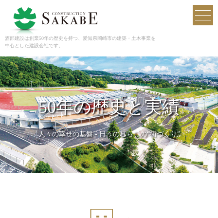
酒部建設
toggl
navig
酒部建設は創業50年の歴史を持つ、愛知県岡崎市の建築・土木事業を
中心とした建設会社です。
50年の歴史と実績
人々の幸せの基盤 - 日々の暮らしの“街づくり”