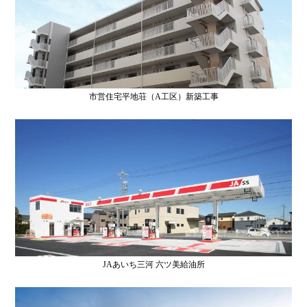
市営住宅平地荘（A工区）新築工事
JAあいち三河 六ツ美給油所