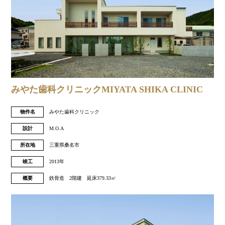
みやた歯科クリニックMIYATA SHIKA CLINIC
物件名
みやた歯科クリニック
設計
M.O.A
所在地
三重県桑名市
竣工
2013年
概要
鉄骨造 2階建 延床379.33㎡