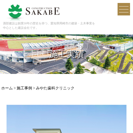
酒部建設
toggl
navig
酒部建設は創業50年の歴史を持つ、愛知県岡崎市の建築・土木事業を
中心とした建設会社です。
施工実績
ホーム
>
施工事例
>
みやた歯科クリニック