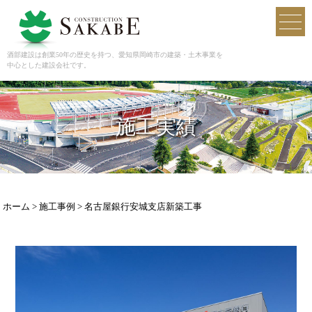
酒部建設
toggl
navig
酒部建設は創業50年の歴史を持つ、愛知県岡崎市の建築・土木事業を
中心とした建設会社です。
施工実績
ホーム
>
施工事例
>
名古屋銀行安城支店新築工事