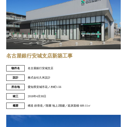
名古屋銀行安城支店新築工事
物件名
名古屋銀行安城支店
設計
株式会社久米設計
所在地
愛知県安城市花ノ木町1-56
竣工
2018年4月30日
概要
構造 鉄骨造／階層 地上2階建／延床面積 689.11㎡