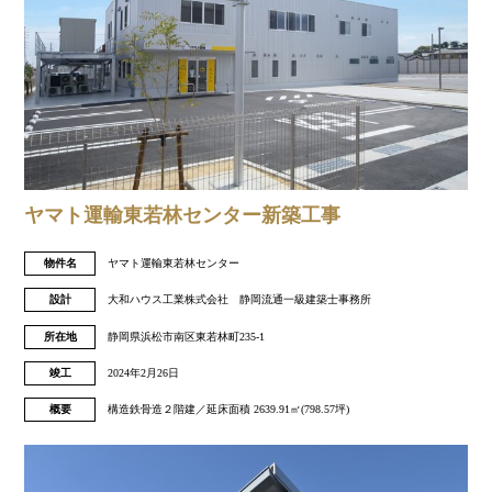
ヤマト運輸東若林センター新築工事
物件名
ヤマト運輸東若林センター
設計
大和ハウス工業株式会社 静岡流通一級建築士事務所
所在地
静岡県浜松市南区東若林町235-1
竣工
2024年2月26日
概要
構造鉄骨造２階建／延床面積 2639.91㎡(798.57坪)