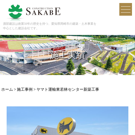
酒部建設
toggl
navig
酒部建設は創業50年の歴史を持つ、愛知県岡崎市の建築・土木事業を
中心とした建設会社です。
施工実績
ホーム
>
施工事例
>
ヤマト運輸東若林センター新築工事